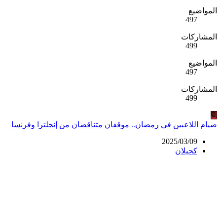
المواضيع
497
المشاركات
499
المواضيع
497
المشاركات
499
ك
صيام اللاعبين في رمضان.. موقفان متناقضان من إنجلترا وفرنسا
2025/03/09
كحيلان