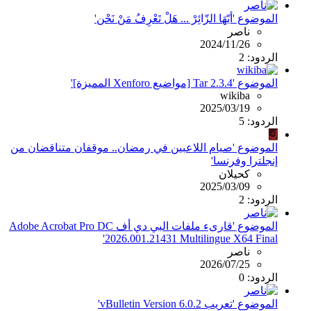
الموضوع 'أيّهَا الزّائِرْ ... هَلْ تَعْرِفُ مَنْ نَحْن'
ناصر
2024/11/26
الردود: 2
الموضوع 'Tar 2.3.4 [مواضيع Xenforo المميزة]'
wikiba
2025/03/19
الردود: 5
ك
الموضوع 'صيام اللاعبين في رمضان.. موقفان متناقضان من
إنجلترا وفرنسا'
كحيلان
2025/03/09
الردود: 2
الموضوع 'قارىء ملفات البي دي أف Adobe Acrobat Pro DC
2026.001.21431 Multilingue X64 Final'
ناصر
2026/07/25
الردود: 0
الموضوع 'تعريب vBulletin Version 6.0.2'