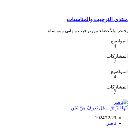
منتدى الترحيب والمناسبات
يختص بالأعضاء من ترحيب وتهاني ومواساة
المواضيع
4
المشاركات
7
المواضيع
4
المشاركات
7
أيّهَا الزّائِرْ ... هَلْ تَعْرِفُ مَنْ نَحْن
2024/12/29
ناصر