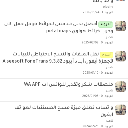
واخد بالك
elbahy
الردود
1
2026/01/24
أفضل بديل منافس لخرائط جوجل حمل الآن
أندرويد
وجرب خرائط هواوي petal maps
ناصر
الردود
0
2025/02/02
نقل الملفات والنسخ الاحتياطي للبيانات
أخــرى
لأجهزة أيفون آيباد آيبود Aiseesoft FoneTrans 9.3.82
ناصر
الردود
0
2025/01/10
ملصقات شكر وتقدير للواتس اب WA APP
ناصر
الردود
0
2025/01/05
واتساب تطلق ميزة مسح المستندات لهواتف
آيفون
ناصر
الردود
0
2024/12/25