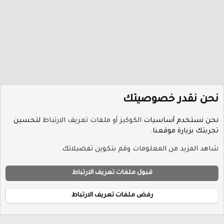
نحن نقدر خصوصيتك
نحن نستخدم أساسيات
الكوكيز أو ملفات تعريف الارتباط
لتحسين
تجربتك بزيارة موقعنا.
منتديات البرامج
شاهد المزيد من المعلومات وقم بتكوين تفضيلاتك.
ملفات تعريف الارتباط
Hayat-Red
قبول ملفات تعريف الارتباط
إتصل بنا
الشروط والقوانين
سياسة الخصوصية
مساعدة
R
الرئيسية
S
رفض ملفات تعريف الارتباط
S
®
Community platform by XenForo
© 2010-2026 XenForo Ltd.