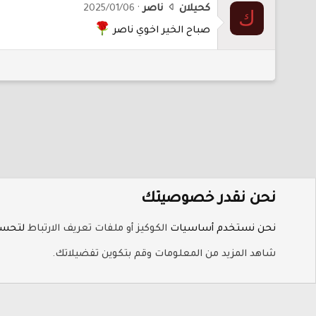
ك
كحيلان
ناصر
2025/01/06
ك
ت
صباح الخير اخوي ناصر
ب
ك
ح
ي
ل
ا
ن
ع
ل
ى
ا
نحن نقدر خصوصيتك
ل
الرئيسية
م
نحن نستخدم أساسيات
الكوكيز أو ملفات تعريف الارتباط
لتحسين
ل
ملفات تعريف الارتباط
Hayat-Red
ف
شاهد المزيد من المعلومات وقم بتكوين تفضيلاتك.
ا
ل
ش
خ