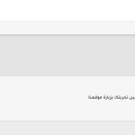
 تجربتك بزيارة موقعنا.
إتصل بنا
ال
®
Community platform by XenForo
© 2010-2026 XenForo Ltd.