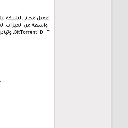
• دعم