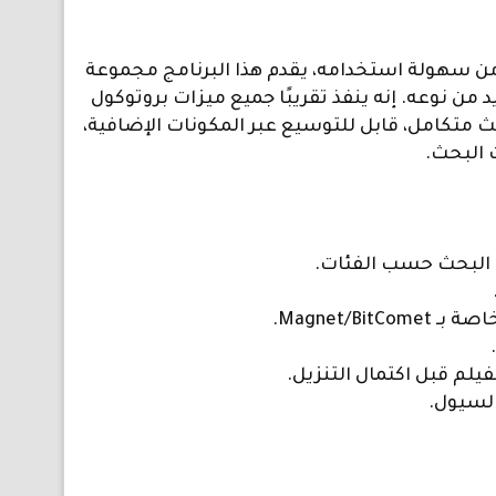
ل الاستخدام. على الرغم من سهولة استخدامه، يقدم هذا البرنامج مجموعة
من الإمكانيات، بعضها فريد من نوعه. إنه ينفذ تقريبًا جميع ميزات بروتوكول
التشفير الكامل، وMagnet URI. يتيح لك محرك بحث متكامل، قابل للتوسيع عبر المكونات الإضافية،
 البحث.
 البحث حسب الفئات.
يلم قبل اكتمال التنزيل.
والسيول.