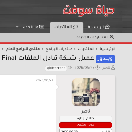
الرئيسية
المنتديات
ما الجديد
المشاركات الجديدة
الرئيسية
المنتديات
منتديات البرامج
منتدى البرامج العام
عميل شبكة تبادل الملفات qBittorrent 5.2.1 Final
ويندوز
ب
ت
ا
ناصر
2026/05/27
qbittorrent
ا
ا
ل
د
ر
و
2026/05/27
ئ
ي
س
ا
خ
و
ل
ا
م
م
ل
و
ب
ناصر
ض
د
و
ء
طاقم الإدارة
ع
مدير المنتدى