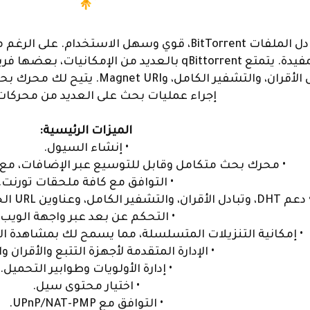
عميل مجاني لشبكة تبادل الملفات BitTorrent، قوي وسه
واسعة من الميزات المفيدة. يتمتع qBittorrent بالعديد 
BitTorrent: DHT، وتبادل الأقران، و
إجراء عمليات بحث على العديد من محركات
الميزات الرئيسية:
• إنشاء السيول.
• محرك بحث متكامل وقابل للتوسيع عبر الإضافات، مع
• التوافق مع كافة ملحقات تورنت.
 DHT، وتبادل الأقران، والتشفير الكامل، وعناوين URL الخاصة بـ Magnet/BitComet.
• التحكم عن بعد عبر واجهة الويب.
• إمكانية التنزيلات المتسلسلة، مما يسمح لك بمشاهدة الف
• الإدارة المتقدمة لأجهزة التتبع والأقران 
• إدارة الأولويات وطوابير التحميل.
• اختيار محتوى سيل.
• التوافق مع UPnP/NAT-PMP.