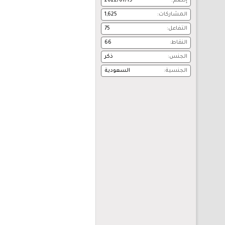
إنضم
2022/07/19
المشاركات
1,625
التفاعل
75
النقاط
66
الجنس
ذكر
الجنسية
السعودية