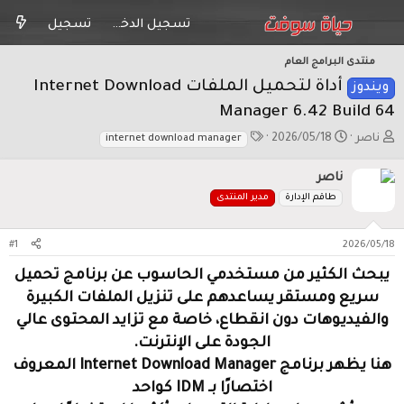
تسجيل الدخول
تسجيل
منتدى البرامج العام
أداة لتحميل الملفات Internet Download
ويندوز
Manager 6.42 Build 64
ب
ت
ا
ناصر
2026/05/18
internet download manager
ا
ا
ل
د
ر
و
ناصر
ئ
ي
س
طاقم الإدارة
مدير المنتدى
ا
خ
و
ل
ا
م
م
ل
#1
2026/05/18
و
ب
ض
د
يبحث الكثير من مستخدمي الحاسوب عن برنامج تحميل
و
ء
سريع ومستقر يساعدهم على تنزيل الملفات الكبيرة
ع
والفيديوهات دون انقطاع، خاصة مع تزايد المحتوى عالي
الجودة على الإنترنت.
هنا يظهر برنامج Internet Download Manager المعروف
اختصارًا بـ IDM كواحد