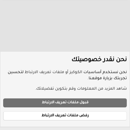
Verdana
نحن نقدر خصوصيتك
نحن نستخدم أساسيات
الكوكيز أو ملفات تعريف الارتباط
لتحسين
تجربتك بزيارة موقعنا.
منتدى البرامج العام
شاهد المزيد من المعلومات وقم بتكوين تفضيلاتك.
ملفات تعريف الارتباط
Hayat-Red
قبول ملفات تعريف الارتباط
إتصل بنا
الشروط والقوانين
سياسة الخصوصية
مساعدة
R
الرئيسية
S
رفض ملفات تعريف الارتباط
S
®
Community platform by XenForo
© 2010-2026 XenForo Ltd.