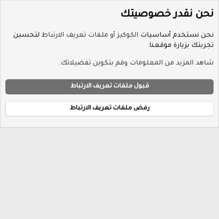
نحن نقدر خصوصيتك
نحن نستخدم أساسيات
الكوكيز أو ملفات تعريف الارتباط
لتحسين
تجربتك بزيارة موقعنا.
الوسوم
شاهد المزيد من المعلومات وقم بتكوين تفضيلاتك.
ملفات تعريف الارتباط
Hayat-Red
قبول ملفات تعريف الارتباط
إتصل بنا
الشروط والقوانين
سياسة الخصوصية
مساعدة
R
الرئيسية
S
رفض ملفات تعريف الارتباط
S
®
Community platform by XenForo
© 2010-2026 XenForo Ltd.