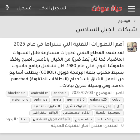
تسجيل الدخول
تسجيل
الوسوم
شبكات الجيل السادس
أهم التطورات التقنية التي سنراها في عام 2025
لقد شهد القطاع التقني تطورات متسارعة خلال السنوات
الماضية، فما كان يُعدّ ضربًا من الخيال بالأمس، أصبح واقعًا
ملموسًا اليوم، ففي عام 1980، كان تشغيل برنامج حاسوب
بسيط مكتوب بلغة البرمجة كوبول (COBOL) يتطلب أسابيع
من العمل الشاق باستخدام (البطاقات المثقوبة) punched
cards، وهي وسيلة تخزين بيانات...
ناصر
الموضوع
2025/02/03
blockchain
android xr
android
vision pro
optimus
meta
gemini 2.0
galaxy s25
cobol
آبل
إيلون ماسك
البلوك تشين
التطورات التقنية
الحوسبة الكمية
الذكاء الاصطناعي
الواقع الافتراضي
الردود:
الواقع المختلط
سامسونج
شبكات
الجيل
السادس
ميتا
0
المنتدى:
منتدى أخبار التقنيات الحديثة