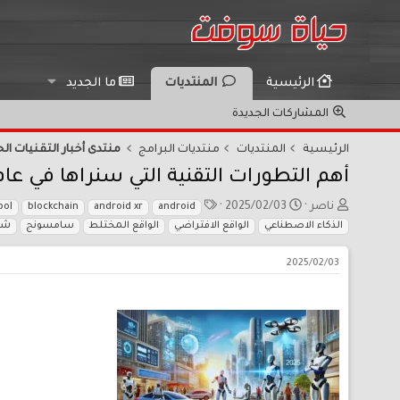
الرئيسية
المنتديات
ما الجديد
المشاركات الجديدة
الرئيسية
المنتديات
منتديات البرامج
منتدى أخبار التقنيات الح
أهم التطورات التقنية التي سنراها في عام 025
ب
ت
ا
ناصر
2025/02/03
bol
blockchain
android xr
android
ا
ا
ل
الذكاء الاصطناعي
الواقع الافتراضي
الواقع المختلط
سامسونج
شب
د
ر
و
ئ
ي
س
2025/02/03
ا
خ
و
ل
ا
م
م
ل
و
ب
ض
د
و
ء
ع