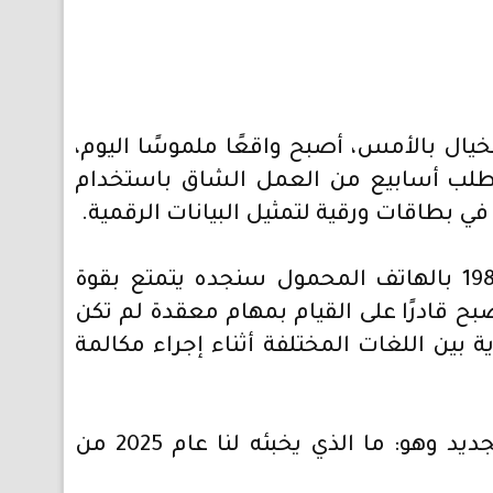
يال بالأمس، أصبح واقعًا ملموسًا اليوم،
19، كان تشغيل برنامج حاسوب بسيط مكتوب بلغة البرمجة كوبول (COBOL) يتطلب أسابيع من العمل الشاق باستخدام
ولكن اليوم، عند مقارنة الحاسوب الذي كان يعالج البرنامج المكتوب بلغة كوبول في عام 1980 بالهاتف المحمول سنجده يتمتع بقوة
بح قادرًا على القيام بمهام معقدة لم تكن
بين اللغات المختلفة أثناء إجراء مكالمة
ومع الإعلانات المتواصلة للتقنيات الجديدة والمبتكرة، يُطرح تساؤل مهم مع بداية العام الجديد وهو: ما الذي يخبئه لنا عام 2025 من