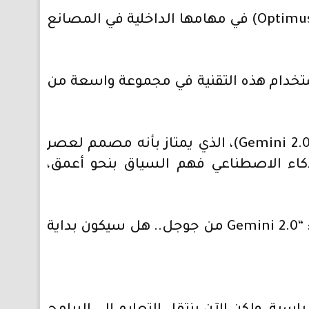
فقد صرح إيلون ماسك، الرئيس التنفيذي لشركة تسلا، بأن الشركة ستبدأ باستخدام الروبوت (Optimus) في مهامها الداخلية في المصانع
رى بحلول عام 2026، مما يفتح الباب أمام استخدام هذه التقنية في مجموعة واسعة من
وقد اتخذت جوجل خطوة مهمة في هذا التوجه في شهر ديسمبر 2024، عندما أطلقت إصدار (Gemini 2.0)، الذي يمتاز بأنه مصمم لعصر
ذكاء الاصطناعي فهم السياق بنحو أعمق،
ولمعرفة كافة التفاصيل عن نموذج (Gemini 2.0) الجديد من جوجل، يمكنك الاطلاع على مقال: “Gemini 2.0 من جوجل.. هل سيكون بداية