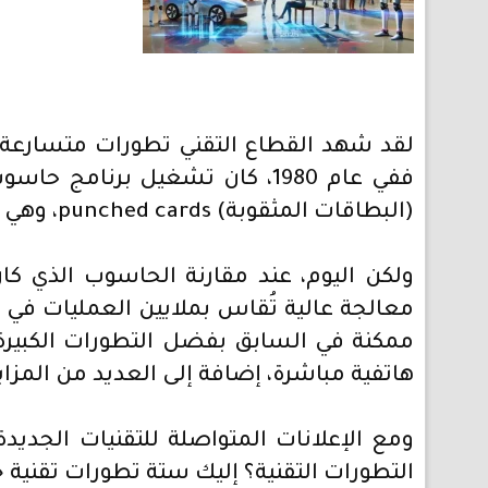
لقد شهد القطاع التقني تطورات متسارعة خل
(البطاقات المثقوبة) punched cards، وهي وسيلة تخزين بيانات قديمة تعتمد على ثقوب مثقبة في بطاقات ورقية لتمثيل البيانات الرقمية.
معالجة عالية تُقاس بملايين العمليات في ا
ممكنة في السابق بفضل التطورات الكبيرة ف
هاتفية مباشرة، إضافة إلى العديد من المزايا
التطورات التقنية؟ إليك ستة تطورات تقنية جد