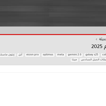
ديثة
2
co
galaxy s25
gemini 2.0
meta
optimus
vision pro
آبل
إيلون ماسك
كات الجيل السادس
ميتا