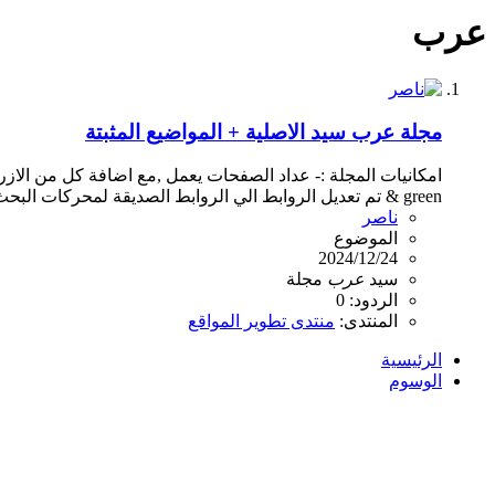
عرب
مجلة عرب سيد الاصلية + المواضيع المثبتة
& green تم تعديل الروابط الي الروابط الصديقة لمحركات البحث . تم تعديل ستايل لوحة التحكم . امكانية اضافة...
ناصر
الموضوع
2024/12/24
سيد
عرب
مجلة
الردود: 0
المنتدى:
منتدى تطوير المواقع
الرئيسية
الوسوم