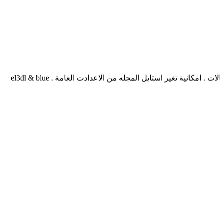
امكانيات المجلة :- عداد الصفحات يعمل ,مع اضافة كل من الازرار التالي و السابق . امكانية اضافة موضوع مثبت . تصفح عشوائى للمقالات . امكانية تغير استايل المجله من الاعدادت العامة . el3dl & blue