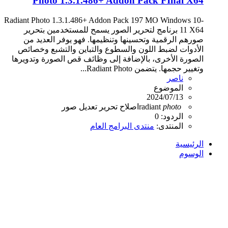
Photo 1.3.1.486+ Addon Pack FInal X64
Radiant Photo 1.3.1.486+ Addon Pack 197 MO Windows 10-
11 X64 برنامج لتحرير الصور يسمح للمستخدمين بتحرير
صورهم الرقمية وتحسينها وتنظيمها. فهو يوفر العديد من
الأدوات لضبط اللون والسطوع والتباين والتشبع وخصائص
الصورة الأخرى، بالإضافة إلى وظائف قص الصورة وتدويرها
وتغيير حجمها. يتضمن Radiant Photo...
ناصر
الموضوع
2024/07/13
photo
radiant
اصلاح
تحرير
تعديل
صور
الردود: 0
المنتدى:
منتدى البرامج العام
الرئيسية
الوسوم