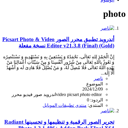
photo
أندرويد
تطبيق محرر الصور Picsart Photo & Video
Editor v21.3.8 (Final) (Gold) نسخة مفعلة
إِنَّ الْحَمْدَ لِلهِ تَعَالَى، نَحْمَدُهُ وَ نَسْتَعِينُ بِهِ وَ نَسْتَهْدِيهِ وَ نَسْتَنْصِرُه
وَ نَعُوذُ بِالْلهِ تَعَالَى مِنْ شُرُورِ أَنْفُسِنَا وَ مِنْ سَيِّئَاتِ أَعْمَالِنَا مَنْ
يَهْدِهِ الْلهُ تَعَالَى فَلَا مُضِلَّ لَهُ، وَ مَنْ يُضْلِلْ فَلَا هَادِىَ لَه وَ أَشْهَدُ
أَلَّا إِلَهَ...
ناصر
الموضوع
2024/12/09
editor
photo
picsart
video
اندرويد
صور
فيديو
محرر
الردود: 0
المنتدى:
منتدى تطبيقات الموبايل
تحرير الصور الرقمية و تنظيمها و تحسينها Radiant