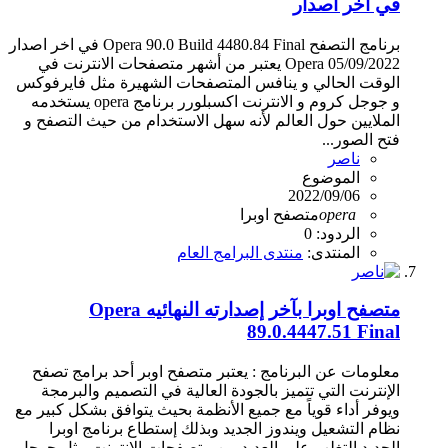
في اخر اصدار
برنامج التصفح Opera 90.0 Build 4480.84 Final في اخر اصدار
05/09/2022 Opera يعتبر من أشهر متصفحات الانترنت في
الوقت الحالي و ينافس المتصفحات الشهيرة مثل فايرفوكس
و جوجل كروم و الانترنت اكسبلورر برنامج opera يستخدمه
الملايين حول العالم لأنه سهل الاستخدام من حيث التصفح و
فتح الصور...
ناصر
الموضوع
2022/09/06
opera
متصفح اوبرا
الردود: 0
المنتدى:
منتدى البرامج العام
متصفح اوبرا بآخر إصدارته النهائيه Opera
89.0.4447.51 Final
معلومات عن البرنامج : يعتبر متصفح اوبر أحد برامج تصفح
الإنترنت التي تتميز بالجودة العالية في التصميم والبرمجة
ويوفر أداء قوياً مع جميع الأنظمة بحيث يتوافق بشكل كبير مع
نظام التشعيل ويندوز الجديد وبذلك إستطاع برنامج اوبرا
الجديد التغلب علي العديد من متصفحات الإنترنت مثل جوجل