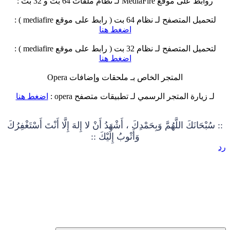
روابط على موقع MediaFire لـ نظام ملفات 64 بت و 32 بت :
لتحميل المتصفح لـ نظام 64 بت ( رابط على موقع mediafire ) :
اضغط هنا
لتحميل المتصفح لـ نظام 32 بت ( رابط على موقع mediafire ) :
اضغط هنا
المتجر الخاص بـ ملحقات وإضافات Opera
لـ زيارة المتجر الرسمي لـ تطبيقات متصفح opera :
اضغط هنا
:: سُبْحَانَكَ اللَّهُمَّ وَبِحَمْدِكَ ، أَشْهَدُ أَنْ لا إِلهَ إِلَّا أَنْتَ أَسْتَغْفِرُكَ
وَأَتْوبُ إِلَيْكَ ::
رد