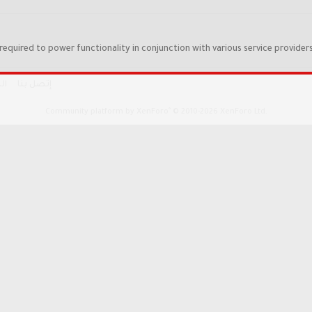
required to power functionality in conjunction with various service providers
إتصل بنا
ال
®
Community platform by XenForo
© 2010-2026 XenForo Ltd.