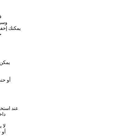
ف
وسيقو
يمكنك إخفاء 
حت
يمكن 
أو حت
عند استخدام Wise Folder Hider لأول مرة، ستحتاج إلى إعداد 
داخ
لا 
أو 