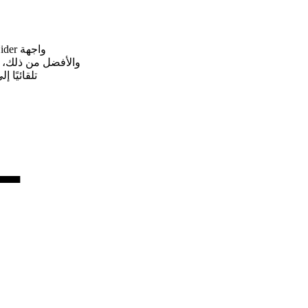
واجهة Wise Folder Hider بديهية للغاية. حتى الموقت الأول يمكن أن يتعطل في دقيقة واحدة.
والأفضل من ذلك، أثناء تثبيت 
تلقائيًا
▄▄▄