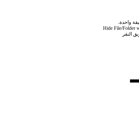
ق النقر
▄▄