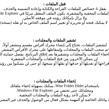
قفل الملفات :
يقفل 4 خصائص للملفات: القراءة والكتابة وإعادة التسمية والحذف.
 المخفية والمشفرة، يكون الملف المقفل مرئيًا في Windows File Explorer،
ولا يزال بإمكانك رؤيته في موقعه الأصلي.
لا يمكنك فتحه أو تحريره أو تغيير اسم الملف الخاص به أو نقله (نسخه) 
تشفير الملفات والمجلدات :
لتشفير الملفات، تحتاج إلى إنشاء محرك أقراص مقسم ومشفر أولاً،
ثم سحب الملفات والمجلدات وإسقاطها على محرك الأقراص المشفر.
خفاء الملفات والمجلدات وتشفيرها بعد إغلاق البرنامج. بفضل حمايته الر
لن يتمكن الآخرون من فتح الملفات والمجلدات المشفرة
قراءتها أو تعديلها أو حذفها أو نقلها أو نسخها، أو حتى لن يتمكنوا من رؤيته
إخفاء الملفات والمجلدات :
باستخدام Wise Folder Hider، يمكنك بسهولة إخفاء ملفاتك
ومجلداتك حتى تختفي من Windows File Explorer.
لا يمكن لأحد رؤية الملفات والمجلدات المخفية.
 بياناتك الخاصة أو المهمة بشكل فعال من الوصول والحذف غير المصرح