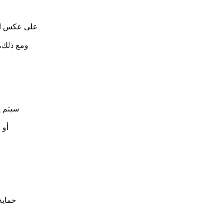
على عكس الملفات
ومع ذلك، 
سيتم إ
أو 
حماية