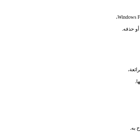
أو حذفه.
ائعة،
ا.
 به.