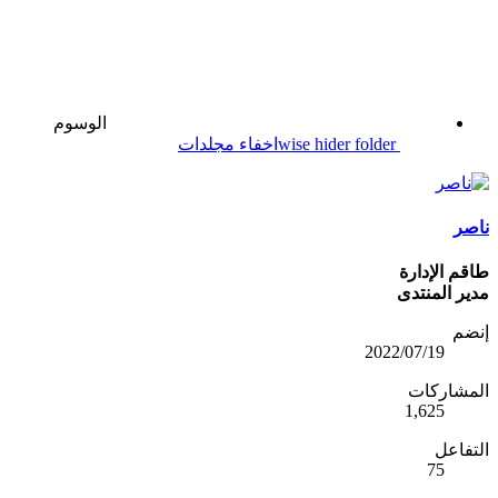
الوسوم
folder
hider
wise
اخفاء
مجلدات
ناصر
طاقم الإدارة
مدير المنتدى
إنضم
2022/07/19
المشاركات
1,625
التفاعل
75