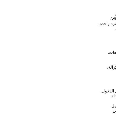
عات.
الة.
لد
ول
ي.