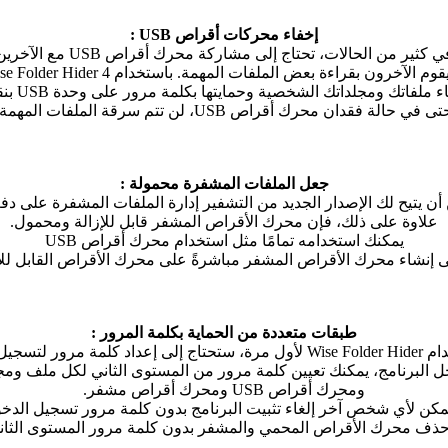
إخفاء محركات أقراص USB :
ي كثير من الحالات، تحتاج إلى مشاركة محرك أقراص USB مع الآخرين
م الآخرون بقراءة بعض الملفات المهمة. باستخدام Wise Folder Hider 4،
ملفاتك ومجلداتك الشخصية وحمايتها بكلمة مرور على وحدة USB بنقرة واحدة.
ى في حالة فقدان محرك أقراص USB، لن تتم سرقة الملفات المهمة.
جعل الملفات المشفرة محمولة :
أن يتيح لك الإصدار الجديد من التشفير إدارة الملفات المشفرة على دف
علاوة على ذلك، فإن محرك الأقراص المشفر قابل للإزالة ومحمول.
يمكنك استخدامه تمامًا مثل استخدام محرك أقراص USB
ى إنشاء محرك الأقراص المشفر مباشرةً على محرك الأقراص القابل للإز
طبقات متعددة من الحماية بكلمة المرور :
كلمة مرور لتسجيل الدخول.
ل البرنامج، يمكنك تعيين كلمة مرور من المستوى الثاني لكل ملف ومج
ومحرك أقراص USB ومحرك أقراص مشفر.
يمكن لأي شخص آخر إلغاء تثبيت البرنامج بدون كلمة مرور تسجيل الدخ
حذف محرك الأقراص المحمي والمشفر بدون كلمة مرور المستوى الثان