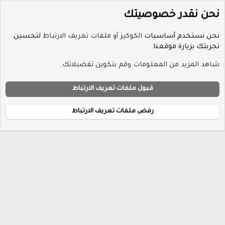
نحن نقدر خصوصيتك
نحن نستخدم أساسيات
الكوكيز أو ملفات تعريف الارتباط
لتحسين
تجربتك بزيارة موقعنا.
الوسوم
شاهد المزيد من المعلومات وقم بتكوين تفضيلاتك.
ملفات تعريف الارتباط
Hayat-Red
قبول ملفات تعريف الارتباط
إتصل بنا
الشروط والقوانين
سياسة الخصوصية
مساعدة
R
الرئيسية
S
رفض ملفات تعريف الارتباط
S
®
Community platform by XenForo
© 2010-2026 XenForo Ltd.