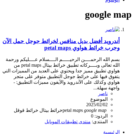
google map
أندرويد
أفضل بديل منافس لخرائط جوجل حمل الآن
وجرب خرائط هواوي petal maps
بسم الله الرحمــــن الرحيـــــم الــــسلام عــــليكم ورحمة
الله تعالى وبــــركاته تطبيق خرائط بيتال petal maps من
هواوي تطبيق مميز جدا ويحتوي على العديد من المميزات التي
يتفوق فيها على خرائط جوجل التطبيق متوفر على متجر
هواوي وكذلك على الآندرويد والآيفون مميزات التطبيق: -
واجهة سهلة...
ناصر
الموضوع
2025/02/02
map
google
s
map
petal
خرائط بيتال
خرائط قوقل
الردود: 0
المنتدى:
منتدى تطبيقات الموبايل
الرئيسية