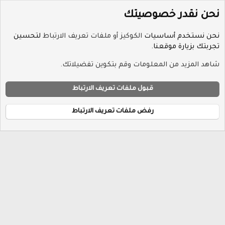
نحن نقدر خصوصيتك
نحن نستخدم أساسيات
الكوكيز أو ملفات تعريف الارتباط
لتحسين
تجربتك بزيارة موقعنا.
الوسوم
شاهد المزيد من المعلومات وقم بتكوين تفضيلاتك.
ملفات تعريف الارتباط
Hayat-Red
قبول ملفات تعريف الارتباط
إتصل بنا
الشروط والقوانين
سياسة الخصوصية
مساعدة
R
الرئيسية
S
رفض ملفات تعريف الارتباط
S
®
Community platform by XenForo
© 2010-2026 XenForo Ltd.