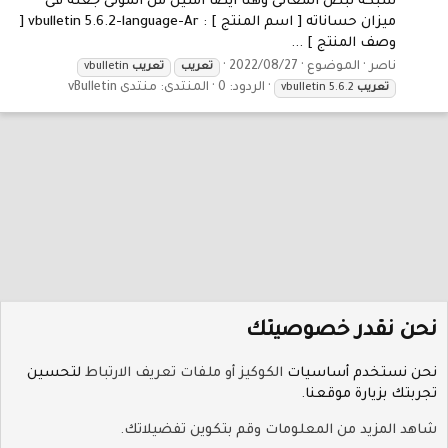
شبكة نبض المعانى وهنا ايضا املين من المولى جعله فى
ميزان حساناته [ اسم المنتج ] : vbulletin 5.6.2-language-Ar [
وصف المنتج ] ...
ناصر
الموضوع
2022/08/27
تعريب
تعريب
vbulletin
الردود: 0
المنتدى:
منتدى vBulletin
تعريب
vbulletin 5.6.2
نحن نقدر خصوصيتك
نحن نستخدم أساسيات
الكوكيز أو ملفات تعريف الارتباط
لتحسين
تجربتك بزيارة موقعنا.
الوسوم
شاهد المزيد من المعلومات وقم بتكوين تفضيلاتك.