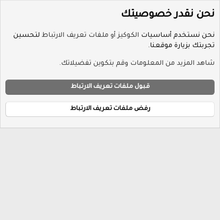
نحن نقدر خصوصيتك
نحن نستخدم أساسيات
الكوكيز أو ملفات تعريف الارتباط
لتحسين
تجربتك بزيارة موقعنا.
الوسوم
شاهد المزيد من المعلومات وقم بتكوين تفضيلاتك.
ملفات تعريف الارتباط
Hayat-Red
قبول ملفات تعريف الارتباط
إتصل بنا
الشروط والقوانين
سياسة الخصوصية
مساعدة
R
الرئيسية
S
رفض ملفات تعريف الارتباط
S
®
Community platform by XenForo
© 2010-2026 XenForo Ltd.