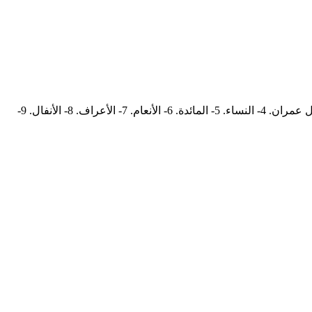
• تحزيب القرآن على شهر (تسعة وعشرين يوما) باعتبار السور، لا باعتبار الأجزاء وهو مما اجتهد ابن تيمية في تقسيمه: 1، 2- البقرة. 3- آل عمران. 4- النساء. 5- المائدة. 6- الأنعام. 7- الأعراف. 8- الأنفال. 9-