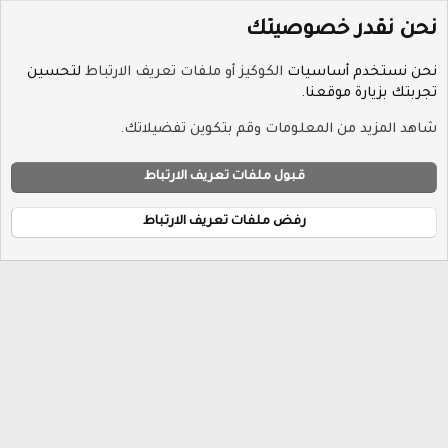
نحن نقدر خصوصيتك
نحن نستخدم أساسيات
الكوكيز أو ملفات تعريف الارتباط
لتحسين
تجربتك بزيارة موقعنا.
الوسوم
شاهد المزيد من المعلومات وقم بتكوين تفضيلاتك.
ملفات تعريف الارتباط
Hayat-Red
قبول ملفات تعريف الارتباط
إتصل بنا
الشروط والقوانين
سياسة الخصوصية
مساعدة
R
الرئيسية
S
رفض ملفات تعريف الارتباط
S
®
Community platform by XenForo
© 2010-2026 XenForo Ltd.