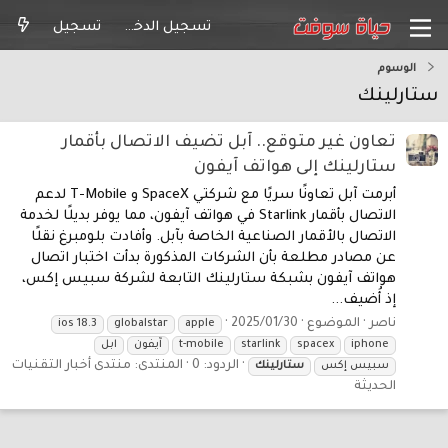
تسجيل الدخول
تسجيل
الوسوم
ستارلينك
تعاون غير متوقع.. آبل تضيف الاتصال بأقمار
ستارلينك إلى هواتف آيفون
أبرمت آبل تعاونًا سريًا مع شركتي SpaceX و T-Mobile لدعم
الاتصال بأقمار Starlink في هواتف آيفون، مما يوفر بديلًا لخدمة
الاتصال بالأقمار الصناعية الخاصة بآبل. وأفادت بلومبرغ نقلًا
عن مصادر مطلعة بأن الشركات المذكورة بدأت اختبار اتصال
هواتف آيفون بشبكة ستارلينك التابعة لشركة سبيس إكس،
إذ أُضيف...
ناصر
الموضوع
2025/01/30
ios 18.3
globalstar
apple
iphone
spacex
starlink
t-mobile
آيفون
ابل
الردود: 0
المنتدى:
منتدى أخبار التقنيات
سبيس إكس
ستارلينك
الحديثة