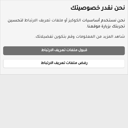
نحن نقدر خصوصيتك
نحن نستخدم أساسيات
الكوكيز أو ملفات تعريف الارتباط
لتحسين
تجربتك بزيارة موقعنا.
الوسوم
شاهد المزيد من المعلومات وقم بتكوين تفضيلاتك.
ملفات تعريف الارتباط
Hayat-Red
قبول ملفات تعريف الارتباط
إتصل بنا
الشروط والقوانين
سياسة الخصوصية
مساعدة
R
الرئيسية
S
رفض ملفات تعريف الارتباط
S
®
Community platform by XenForo
© 2010-2026 XenForo Ltd.