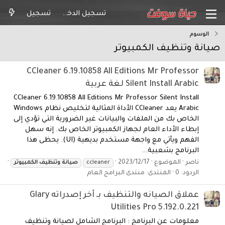
تسجيل الدخول
تسجيل
الوسوم
صيانة وتنظيف الكمبيوتر
CCleaner 6.19.10858 All Editions Mr Professor
Silent Install Arabic لغة عربية
CCleaner 6.19.10858 All Editions Mr Professor Silent Install
Arabic يعد CCleaner الأداة المثالية لتخليص نظام Windows
الخاص بك من الملفات والبيانات غير الضرورية التي تؤدي إلى
إبطاء الأداء العام لجهاز الكمبيوتر الخاص بك. إنه سهل
الفهم ويأتي مع واجهة مستخدم بديهية (UI). يحظى هذا
البرنامج بشعبية...
ناصر
الموضوع
2023/12/17
ccleaner
صيانة
وتنظيف
الكمبيوتر
الردود: 0
المنتدى:
منتدى البرامج العام
عملاق الصيانه والتنظيف بـ آخر إصدراته Glary
Utilities Pro 5.192.0.221
معلومات عن البرنامج : البرنامج الشامل لصيانة وتنظيف