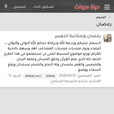
تسجيل الدخول
تسجيل
الوسوم
رمضان
رمضان وإمكانية التغيير
الـسلام عـليكم ورحـمة الله وبـركاته حياكم الله أخواني وأخواتي ،،
أعضاء وزوار منتديات منتديات المشاغب اهلا وسهلا بالاحبة
الكرام نورتو موضوع البسيط اتمنى ان تستمتعو في هذا الطرح
الحمد لله الذي علم القرآن وخلق الانسان وعلمه البيان
والشمس والقمر بحسبان وله النجم والشجر يسجدان ورفع
السماء ووضع...
ناصر
الموضوع
2026/02/12
الردود: 0
رمضان
شهر
رمضان
المنتدى:
منتدى الشريعة الإسلامي