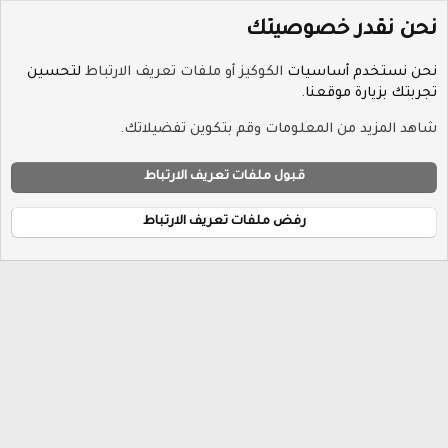
نحن نقدر خصوصيتك
نحن نستخدم أساسيات
الكوكيز أو ملفات تعريف الارتباط
لتحسين
تجربتك بزيارة موقعنا.
الوسوم
شاهد المزيد من المعلومات وقم بتكوين تفضيلاتك.
ملفات تعريف الارتباط
Hayat-Red
قبول ملفات تعريف الارتباط
إتصل بنا
الشروط والقوانين
سياسة الخصوصية
مساعدة
R
الرئيسية
S
رفض ملفات تعريف الارتباط
S
®
Community platform by XenForo
© 2010-2026 XenForo Ltd.