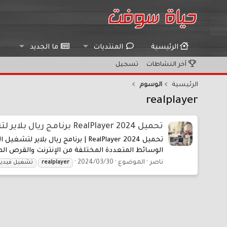
الرئيسية
المنتديات
ما الجديد
آخر النشاطات
تسجيل
الرئيسية
الوسوم
realplayer
تحميل RealPlayer 2024 برنامج ريال بلاير لتشغيل الميديا
الوسائط المتعددة المختلفة من الإنترنت والقرص الصلب وأقراص CD و DVD. يحتوي البرنامج على ميزات أخرى 
ناصر
الموضوع
2024/03/30
realplayer
تشغيل فيديو