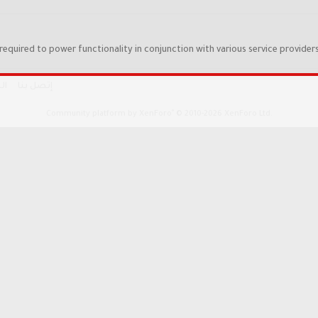
required to power functionality in conjunction with various service providers
إتصل بنا
ال
®
Community platform by XenForo
© 2010-2026 XenForo Ltd.