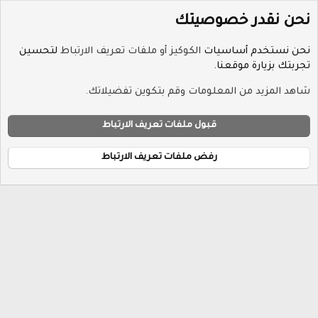
نحن نقدر خصوصيتك
نحن نستخدم أساسيات
الكوكيز أو ملفات تعريف الارتباط
لتحسين
تجربتك بزيارة موقعنا.
الوسوم
شاهد المزيد من المعلومات وقم بتكوين تفضيلاتك.
ملفات تعريف الارتباط
Hayat-Red
قبول ملفات تعريف الارتباط
إتصل بنا
الشروط والقوانين
سياسة الخصوصية
مساعدة
R
الرئيسية
S
رفض ملفات تعريف الارتباط
S
®
Community platform by XenForo
© 2010-2026 XenForo Ltd.