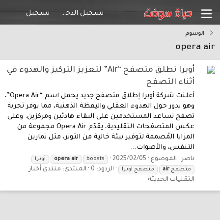
تسجيل الدخول
تسجيل
الوسوم
opera air
أوبرا تطلق متصفح “Air” لتعزيز التركيز والهدوء في
أثناء التصفح
أعلنت شركة أوبرا إطلاق متصفح جديد يحمل اسم “Opera Air”،
وهو يدور حول الهدوء العقلي واليقظة الذهنية، مما يوفر تجربة
تصفح تساعد المستخدمين على البقاء هادئين ومركزين. وعلى
عكس المتصفحات التقليدية، يقدّم Opera Air مجموعة من
المزايا المُصممة لتوفير بيئة خالية من التوتر، مثل تمارين
التنفس، والأصوات...
ناصر
الموضوع
2025/02/05
boosts
air
opera
أوبرا
الردود: 0
المنتدى:
منتدى أخبار
متصفح
air
متصفح اوبرا
التقنيات الحديثة