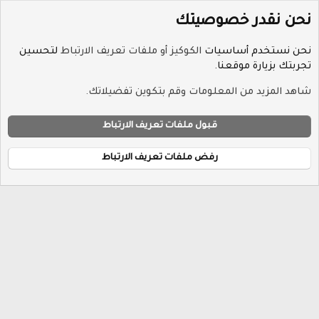
نحن نقدر خصوصيتك
نحن نستخدم أساسيات
الكوكيز أو ملفات تعريف الارتباط
لتحسين
تجربتك بزيارة موقعنا.
الوسوم
شاهد المزيد من المعلومات وقم بتكوين تفضيلاتك.
ملفات تعريف الارتباط
Hayat-Red
قبول ملفات تعريف الارتباط
إتصل بنا
الشروط والقوانين
سياسة الخصوصية
مساعدة
R
الرئيسية
S
رفض ملفات تعريف الارتباط
S
®
Community platform by XenForo
© 2010-2026 XenForo Ltd.