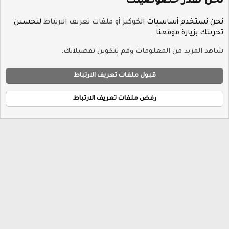
نحن نقدر خصوصيتك
نحن نستخدم أساسيات
الكوكيز أو ملفات تعريف الارتباط
لتحسين
تجربتك بزيارة موقعنا.
الوسوم
شاهد المزيد من المعلومات وقم بتكوين تفضيلاتك.
ملفات تعريف الارتباط
Hayat-Red
قبول ملفات تعريف الارتباط
إتصل بنا
الشروط والقوانين
سياسة الخصوصية
مساعدة
R
الرئيسية
S
رفض ملفات تعريف الارتباط
S
®
Community platform by XenForo
© 2010-2026 XenForo Ltd.