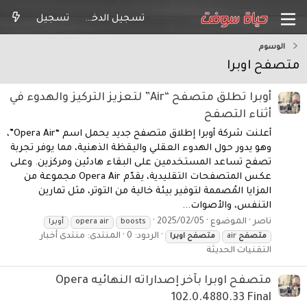
تسجيل الدخول
تسجيل
الوسوم
متصفح اوبرا
أوبرا تطلق متصفح “Air” لتعزيز التركيز والهدوء في
أثناء التصفح
أعلنت شركة أوبرا إطلاق متصفح جديد يحمل اسم “Opera Air”،
وهو يدور حول الهدوء العقلي واليقظة الذهنية، مما يوفر تجربة
تصفح تساعد المستخدمين على البقاء هادئين ومركزين. وعلى
عكس المتصفحات التقليدية، يقدّم Opera Air مجموعة من
المزايا المُصممة لتوفير بيئة خالية من التوتر، مثل تمارين
التنفس، والأصوات...
ناصر
الموضوع
2025/02/05
boosts
opera air
أوبرا
الردود: 0
المنتدى:
منتدى أخبار
متصفح
air
متصفح
اوبرا
التقنيات الحديثة
متصفح اوبرا بآخر إصداراته النهائيه Opera
102.0.4880.33 Final