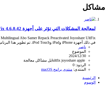
مشاكل
لمعالجة المشكلات التي تؤثر على أجهزة Apple Joyoshare UltFix 4.6.0.42
في ذلك أجهزة iPhone وiPad وiPod Touch. تم تطوير هذا البرنامج بواسطة Joyoshare، ويهدف إلى تزويد المستخدمين...
ناصر
الموضوع
2024/12/30
apple
joyoshare
ultfix
ابل
مشاكل
معالجة
الردود: 0
المنتدى:
منتدى برامج macOS
الرئيسية
الوسوم