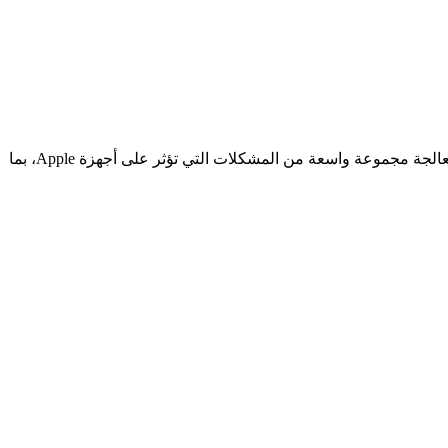
Joyoshare UltFix 4.6.0.42 Multilingual Abo Samer Repack Preactivated Joyoshare UltFix هي أداة قوية لاستعادة نظام iOS مصممة لمعالجة مجموعة واسعة من المشكلات التي تؤثر على أجهزة Apple، بما