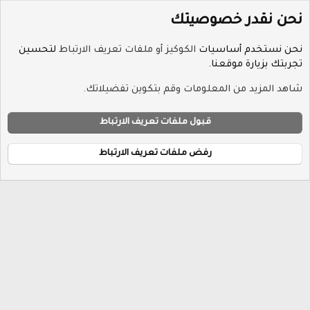
نحن نقدر خصوصيتك
نحن نستخدم أساسيات
الكوكيز أو ملفات تعريف الارتباط
لتحسين
تجربتك بزيارة موقعنا.
الوسوم
شاهد المزيد من المعلومات وقم بتكوين تفضيلاتك.
ملفات تعريف الارتباط
Hayat-Red
قبول ملفات تعريف الارتباط
إتصل بنا
الشروط والقوانين
سياسة الخصوصية
مساعدة
R
الرئيسية
S
رفض ملفات تعريف الارتباط
S
®
Community platform by XenForo
© 2010-2026 XenForo Ltd.