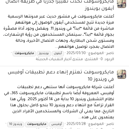
مايكروسوفت تُحدث تغييرًا جذريًا في طريقة اتصال
آيفون بويندوز
أعلنت مايكروسوفت في منشور حديث عبر مدونتها الرسمية
ميزة جديدة تتيح لمستخدمي آيفون الوصول إلى هواتفهم
مباشرة من قائمة “ابدأ” في ويندوز 11. وبفضل وجود أداة مصغّرة
بجوار قائمة “ابدأ”، سيتمكن المستخدمون من رؤية الإشعارات،
ومستوى شحن البطارية، وجهات الاتصال الأخيرة، وحالة
الاتصال بمجرد توصيل هواتفهم...
ناصر
الموضوع
2025/01/30
آيفون
بويندوز
مايكروسوفت
الردود: 0
المنتدى:
منتدى أخبار التقنيات الحديثة
مايكروسوفت تعتزم إنهاء دعم تطبيقات أوفيس
في ويندوز 10
أعلنت شركة مايكروسوفت أنها ستنهي دعم تطبيقات
أوفيس، المعروفة أيضًا باسم تطبيقات مايكروسوفت 365، في
نظام التشغيل ويندوز 10 بدايةً من 14 أكتوبر 2025. ويأتي هذا
القرار تزامنًا مع انتهاء دعم ويندوز 10 بنحو كامل بحلول هذا
التاريخ، مما يعني أن الشركات والمستخدمين الأفراد الذين
يعتمدون على هذه...
ناصر
الموضوع
2025/01/28
أوفيس
مايكروسوفت
ويندوز 10