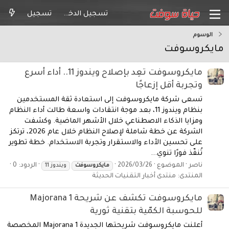
تسجيل الدخول
تسجيل
الوسوم
مايكروسوفت
مايكروسوفت تعِد بإصلاح ويندوز 11.. أداء أسرع
وتجربة أقل إزعاجًا
تسعى شركة مايكروسوفت إلى استعادة ثقة المستخدمين
بنظام ويندوز 11، بعد موجة انتقادات واسعة طالت أداء النظام
ومزايا الذكاء الاصطناعي خلال الأشهر الماضية. وكشفت
الشركة عن خطة شاملة لإصلاح النظام خلال عام 2026، ترتكز
على تحسين الأداء والاستقرار وتجربة الاستخدام. خطة تطوير
تُنفّذ فورًا تنوي...
ناصر
الموضوع
2026/03/26
الردود: 0
مايكروسوفت
ويندوز 11
المنتدى:
منتدى أخبار التقنيات الحديثة
مايكروسوفت تكشف عن شريحة Majorana 1
للحوسبة الكمّية بتقنية ثورية
أعلنت مايكروسوفت شريحتها الجديدة Majorana 1 المخصصة