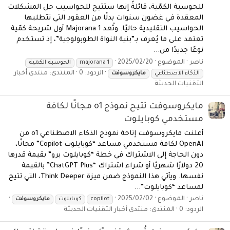
للحوسبة الكمّية، قائلةً إنها ستتيح للحواسيب حل المشكلات
المعقدة في غضون سنوات بدلًا من العقود التي تتطلبها
الحواسيب التقليدية حاليًا. وتُعد Majorana 1 أول شريحة كمّية
تعتمد على ما يُعرف بـ”بنية النواة الطوبولوجية”، إذ تستخدم
نوعًا جديدًا من...
ناصر
الموضوع
2025/02/20
majorana 1
الحوسبة الكمية
الردود: 0
المنتدى:
منتدى أخبار
الذكاء الاصطناعي
مايكروسوفت
التقنيات الحديثة
مايكروسوفت تتيح نموذج o1 مجانًا لكافة
مستخدمي كوبايلوت
أعلنت مايكروسوفت إتاحة نموذج الذكاء الاصطناعي o1 من
OpenAI لكافة مستخدمي مساعد “كوبايلوت Copilot” مجانًا،
دون الحاجة إلى الاشتراك في خطة “كوبايلوت برو” بقيمة قدرها
20 دولارًا شهريًا أو شراء اشتراك “ChatGPT Plus” بالقيمة
نفسها. ويأتي هذا النموذج ضمن ميزة Think Deeper، التي تتيح
لمساعد “كوبايلوت”...
ناصر
الموضوع
2025/02/02
copilot
كوبايلوت
مايكروسوفت
الردود: 0
المنتدى:
منتدى أخبار التقنيات الحديثة