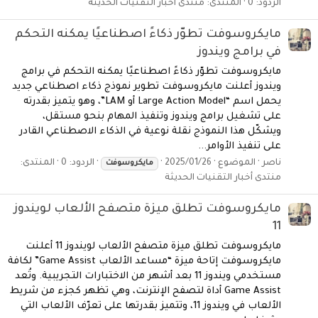
الردود: 0
المنتدى:
منتدى أخبار التقنيات الحديثة
مايكروسوفت تطوّر ذكاءً اصطناعيًا يمكنه التحكم
في برامج ويندوز
مايكروسوفت تطوّر ذكاءً اصطناعيًا يمكنه التحكم في برامج
ويندوز أعلنت مايكروسوفت تطوير نموذج ذكاء اصطناعي جديد
يحمل اسم “Large Action Model أو LAM”، وهو يتميز بقدرته
على تشغيل برامج ويندوز وتنفيذ المهام بنحو مستقل،
ويشكّل هذا النموذج نقلة نوعية في الذكاء الاصطناعي القادر
على تنفيذ الأوامر...
ناصر
الموضوع
2025/01/26
الردود: 0
المنتدى:
مايكروسوفت
منتدى أخبار التقنيات الحديثة
مايكروسوفت تطلق ميزة متصفح الألعاب لويندوز
11
مايكروسوفت تطلق ميزة متصفح الألعاب لويندوز 11 أعلنت
مايكروسوفت إتاحة ميزة “مساعد الألعاب Game Assist” لكافة
مستخدمي ويندوز 11 بعد أشهر من الاختبارات التجريبية. وتُعد
Game Assist أداة لتصفح الإنترنت، وهي تظهر كجزء من شريط
الألعاب في ويندوز 11، وتتميز بقدرتها على تعرّف الألعاب التي