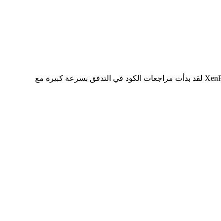
إضافة التحميلات المجزئة Chunked uploads سيتم دمجها في الإصدارة XenForo 2.4 مرحبًا بكم مجددًا في أخبار الخاصة بإصدار XenForo 2.4 لقد بدأت مراجعات الكود في التدفق بسرعة كبيرة مع