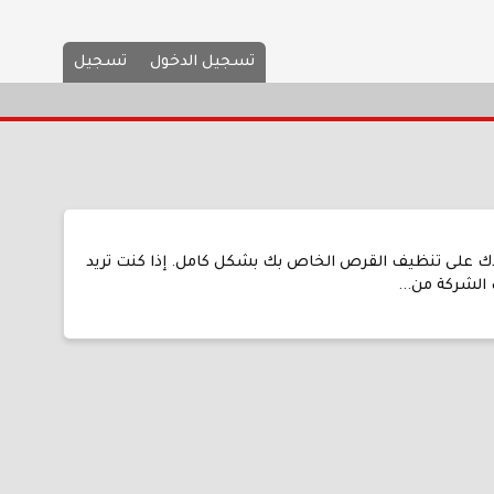
تسجيل الدخول
تسجيل
Macrorit Data Wiper 8.0.6 Multili هي أداة مساعدة قوية ستساعدك على تنظيف القرص الخاص بك بشكل كامل. إذا كنت تريد
الشركة من...