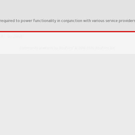
required to power functionality in conjunction with various service providers
إتصل بنا
ال
®
Community platform by XenForo
© 2010-2026 XenForo Ltd.