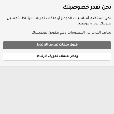
نحن نقدر خصوصيتك
نحن نستخدم أساسيات
الكوكيز أو ملفات تعريف الارتباط
لتحسين
تجربتك بزيارة موقعنا.
الوسوم
شاهد المزيد من المعلومات وقم بتكوين تفضيلاتك.
ملفات تعريف الارتباط
Hayat-Red
قبول ملفات تعريف الارتباط
إتصل بنا
الشروط والقوانين
سياسة الخصوصية
مساعدة
R
الرئيسية
S
رفض ملفات تعريف الارتباط
S
®
Community platform by XenForo
© 2010-2026 XenForo Ltd.