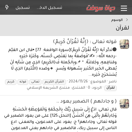
تسجيل الدخول
تسجيل
الوسوم
لقرآن
قوله تعالى : ﴿إِنَّهُ لَقُرْآنٌ كَرِيمٌ﴾
🟠تدبَّر آية ﴿إِنَّهُ لَقُرْآنٌ كَرِيمٌ﴾[سورة الواقعة: 77] ▪قال ابن القيّم
-رحمه الله-: ✍"فَوصَفهُ بِما يَقتَضِي حُسنُه، وكَثرَة خَيْرهِ
ومَنافِعهِ، وجَلالتَهُ. * 📌وبِالجُملة فَ(الكَرِيم) الذِي مِن شَأنِه أنْ
يُعطي الخَير الكَثير بِسُهولة ويُسرٍ. 🔸وضده (اللَّئيم) الذِي لَا
يُسْتخرَج خَيْره...
ناصر
الموضوع
2024/11/26
القرآن الكريم
تعالى
قوله
كريم
الردود: 0
المنتدى:
منتدى الشريعة الإسلامي
لقرآن
( و جادلهم ) الضمير يعود ..
قال تعالى: ادْعُ إِلَى سَبِيلِ رَبِّكَ بِالْحِكْمَةِ وَالْمَوْعِظَةِ الْحَسَنَةِ
وَجَادِلْهُمْ بِالَّتِي هِيَ أَحْسَنُ [النحل:125] على من يعود الضمير في
قوله تعالى: وجادلهم؟ ج: يعود على المدعوين، والمعنى: ادع
الناس إلى سبيل ربك، فالضمير في جادلهم يعني المدعوين