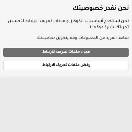
نحن نقدر خصوصيتك
نحن نستخدم أساسيات
الكوكيز أو ملفات تعريف الارتباط
لتحسين
تجربتك بزيارة موقعنا.
الوسوم
شاهد المزيد من المعلومات وقم بتكوين تفضيلاتك.
ملفات تعريف الارتباط
Hayat-Red
قبول ملفات تعريف الارتباط
إتصل بنا
الشروط والقوانين
سياسة الخصوصية
مساعدة
R
الرئيسية
S
رفض ملفات تعريف الارتباط
S
®
Community platform by XenForo
© 2010-2026 XenForo Ltd.