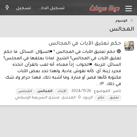
تسجيل الدخول
تسجيل
الوسوم
المجالس
حكم تعليق الآيات في المجالس
🔴 حكم تعليق الآيات في المجالس.* ◾السؤال: السائل: ما حكم
تعليق الآيات في المجالس؟ الشيخ: لماذا يعلقها في المجلس؟
السائل: للزينة. ◾الجواب: إذاً معناه: أنه لعب بالقرآن, اتخذه
مجرد زينة; أي: كأنه نقوش عادية, ولهذا تجد بعض الآيات
مكتوبة كأنها قصر, أو منارة, وما أشبه ذلك, فهذا حرام ولا شك
في ذلك. 🌱...
ناصر
الموضوع
2024/11/26
الآيات
المجالس
المجلس
الردود: 0
المنتدى:
منتدى الشريعة الإسلامي
تعليق
حكم