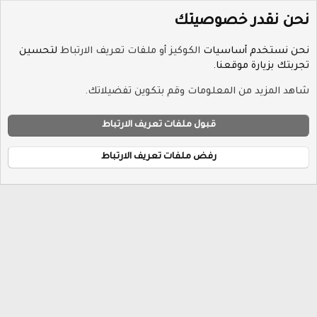
نحن نقدر خصوصيتك
نحن نستخدم أساسيات
الكوكيز أو ملفات تعريف الارتباط
لتحسين
تجربتك بزيارة موقعنا.
الوسوم
شاهد المزيد من المعلومات وقم بتكوين تفضيلاتك.
ملفات تعريف الارتباط
Hayat-Red
قبول ملفات تعريف الارتباط
إتصل بنا
الشروط والقوانين
سياسة الخصوصية
مساعدة
R
الرئيسية
S
رفض ملفات تعريف الارتباط
S
®
Community platform by XenForo
© 2010-2026 XenForo Ltd.