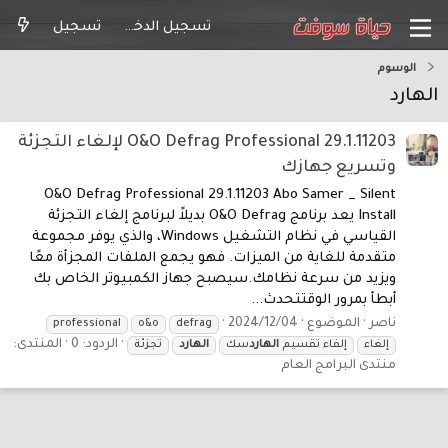
تسجيل الدخول
تسجيل
الوسوم
الهارد
O&O Defrag Professional 29.1.11203 لإلغاء التجزئة
وتسريع جهازك
O&O Defrag Professional 29.1.11203 Abo Samer _ Silent
Install يعد برنامج O&O Defrag بديلاً لبرنامج إلغاء التجزئة
القياسي في نظام التشغيل Windows، والذي يوفر مجموعة
متقدمة للغاية من الميزات. فهو يجمع الملفات المجزأة معًا
ويزيد من سرعة نظامك.سيصبح جهاز الكمبيوتر الخاص بك
أبطأ بمرور الوقتتحدث...
ناصر
الموضوع
2024/12/04
professional
o&o
defrag
الردود: 0
المنتدى:
إلغاء
إلفاء تقسيم
الهارد
سك
الهارد
تجزئة
منتدى البرامج العام