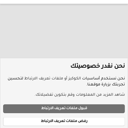
نحن نقدر خصوصيتك
نحن نستخدم أساسيات
الكوكيز أو ملفات تعريف الارتباط
لتحسين
تجربتك بزيارة موقعنا.
الوسوم
شاهد المزيد من المعلومات وقم بتكوين تفضيلاتك.
ملفات تعريف الارتباط
Hayat-Red
قبول ملفات تعريف الارتباط
إتصل بنا
الشروط والقوانين
سياسة الخصوصية
مساعدة
R
الرئيسية
S
رفض ملفات تعريف الارتباط
S
®
Community platform by XenForo
© 2010-2026 XenForo Ltd.