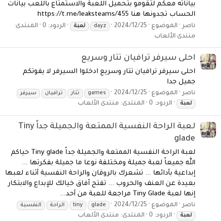
بياناته معكم لتقومو بتحميل اللعبة والاستمتاع باللعب بيانات
الحساب تجدونها هنا https://t.me/leaksteams/455
ناصر
الموضوع
2024/12/25
الردود: 0
المنتدى:
dayz
لعبة
منتدى الألعاب
احلى سيرفر ترافيان تتار وسريع
احلى سيرفر ترافيان تتار وسريع ادخلوا السيرفر لا يفوتكم
جميل جدا
ناصر
الموضوع
2024/12/25
games
تتار
ترافيان
سيرفر
الردود: 0
المنتدى:
منتدى الألعاب
لعبة
لعبة الراحة النفسية الممتعة والجميلة جداً Tiny
glade
لعبة الراحة النفسية الممتعة والجميلة جداً Tiny glade حياكم
الله جميعاً لعبة جميلة ومختلفة نوعا ما جميلة بفكرتها ...
إبداعية بأدائها ... تشعرك بالروقان والراحة النفسية أثناء لعبها
بعيدة عن العنف والحروب ... تفتح آفاق خيالك للإبداع والابتكار
إنها لعبة Tiny Glade مراجعة للعبة من أحد...
ناصر
الموضوع
2024/12/25
glade
tiny
الراحة
النفسية
الردود: 0
المنتدى:
منتدى الألعاب
لعبة