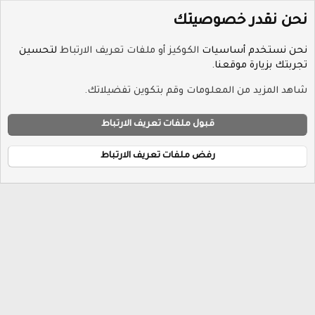
نحن نقدر خصوصيتك
نحن نستخدم أساسيات
الكوكيز أو ملفات تعريف الارتباط
لتحسين
تجربتك بزيارة موقعنا.
الوسوم
شاهد المزيد من المعلومات وقم بتكوين تفضيلاتك.
ملفات تعريف الارتباط
Hayat-Red
قبول ملفات تعريف الارتباط
إتصل بنا
الشروط والقوانين
سياسة الخصوصية
مساعدة
R
الرئيسية
S
رفض ملفات تعريف الارتباط
S
®
Community platform by XenForo
© 2010-2026 XenForo Ltd.