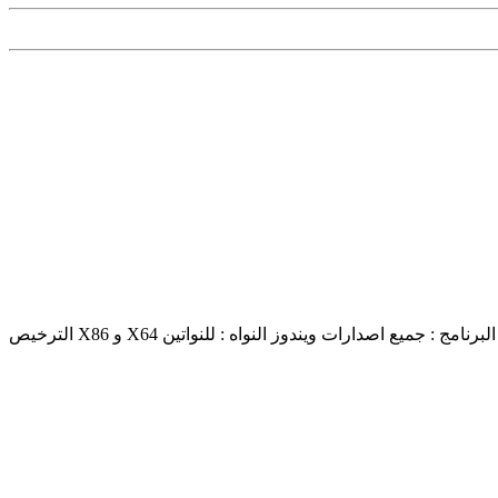
افضل اداة لتفعيل منتجات مايكروسوفت KMS VL ALL AIO v48 by abbodi1406 اصدار البرنامج : v48 حجم البرنامج : 93.1 KB توافق البرنامج : جميع اصدارات ويندوز النواه : للنواتين X64 و X86 الترخيص