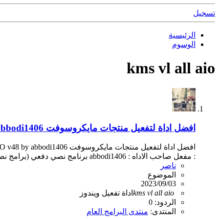
تسجيل
الرئيسية
الوسوم
kms vl all aio
افضل اداة لتفعيل منتجات مايكروسوفت KMS VL ALL AIO v48 by abbodi1406
: مفعل صاحب الاداه : abbodi1406 برنامج نصي دفعي (برامج نصية) لأتمتة تنشيط منتجات Windows وOffice...
ناصر
الموضوع
2023/09/03
aio
all
vl
kms
اداة تفعيل ويندوز
الردود: 0
المنتدى:
منتدى البرامج العام