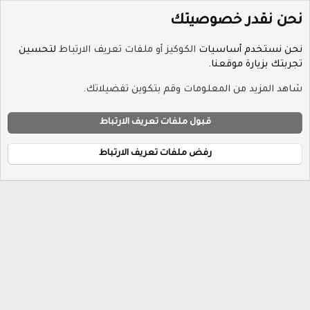
نحن نقدر خصوصيتك
نحن نستخدم أساسيات
الكوكيز أو ملفات تعريف الارتباط
لتحسين
تجربتك بزيارة موقعنا.
الوسوم
شاهد المزيد من المعلومات وقم بتكوين تفضيلاتك.
ملفات تعريف الارتباط
Hayat-Red
قبول ملفات تعريف الارتباط
إتصل بنا
الشروط والقوانين
سياسة الخصوصية
مساعدة
R
الرئيسية
S
رفض ملفات تعريف الارتباط
S
®
Community platform by XenForo
© 2010-2026 XenForo Ltd.