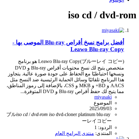
iso cd / dvd-rom
أفضل برامج نسخ أقراص Blu-ray الموصى بها -
Leawo Blu-ray Copy
(ブルーレイ コピー)Leawo Blu-ray Copy هو برنامج
متخصص يتيح لك نسخ محتويات أقراص Blu-ray و DVD
ونسخها احتياطيًا مع الحفاظ على جودة صورة عالية. يتجاوز
هذا البرنامج تلقائيًا وسائل الحماية الرئيسية ضد النسخ مثل
AACS و BD+ و MKB و CSS، بالإضافة إلى رموز المناطق،
مما يتيح لك حفظ أقراص Blu-ray و DVD المتوفرة...
miyasaki
الموضوع
2025/09/03
ブル
iso
cd
/
dvd-rom
iso
dvd-cloner platinum
blu-ray
ーレイコピー
الردود: 1
المنتدى:
منتدى البرامج العام