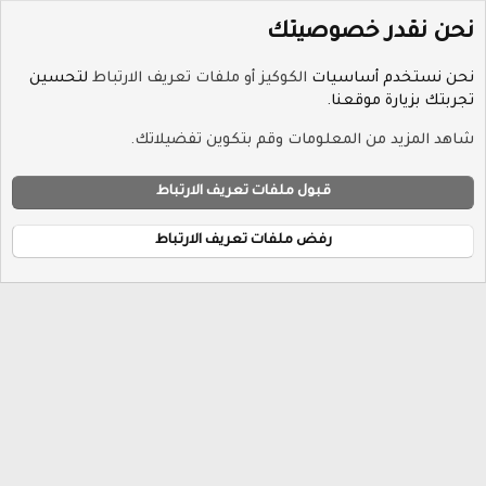
نحن نقدر خصوصيتك
نحن نستخدم أساسيات
الكوكيز أو ملفات تعريف الارتباط
لتحسين
تجربتك بزيارة موقعنا.
الوسوم
شاهد المزيد من المعلومات وقم بتكوين تفضيلاتك.
ملفات تعريف الارتباط
Hayat-Red
قبول ملفات تعريف الارتباط
إتصل بنا
الشروط والقوانين
سياسة الخصوصية
مساعدة
R
الرئيسية
S
رفض ملفات تعريف الارتباط
S
®
Community platform by XenForo
© 2010-2026 XenForo Ltd.