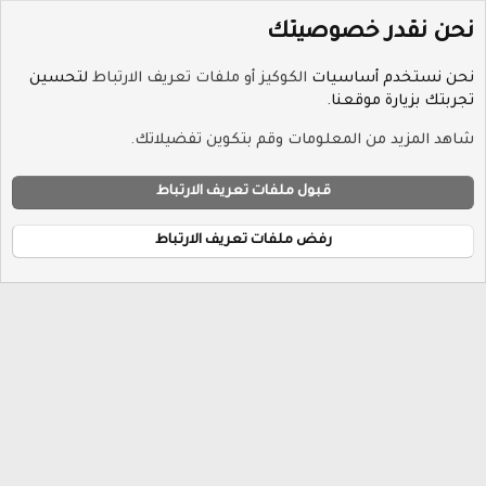
نحن نقدر خصوصيتك
نحن نستخدم أساسيات
الكوكيز أو ملفات تعريف الارتباط
لتحسين
تجربتك بزيارة موقعنا.
الوسوم
شاهد المزيد من المعلومات وقم بتكوين تفضيلاتك.
ملفات تعريف الارتباط
Hayat-Red
قبول ملفات تعريف الارتباط
إتصل بنا
الشروط والقوانين
سياسة الخصوصية
مساعدة
R
الرئيسية
S
رفض ملفات تعريف الارتباط
S
®
Community platform by XenForo
© 2010-2026 XenForo Ltd.