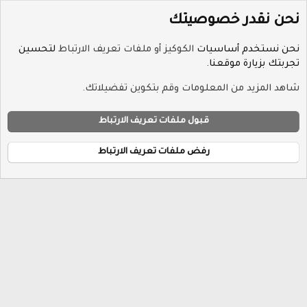
نحن نقدر خصوصيتك
نحن نستخدم أساسيات
الكوكيز أو ملفات تعريف الارتباط
لتحسين
تجربتك بزيارة موقعنا.
الوسوم
شاهد المزيد من المعلومات وقم بتكوين تفضيلاتك.
ملفات تعريف الارتباط
Hayat-Red
قبول ملفات تعريف الارتباط
إتصل بنا
الشروط والقوانين
سياسة الخصوصية
مساعدة
R
الرئيسية
S
رفض ملفات تعريف الارتباط
S
®
Community platform by XenForo
© 2010-2026 XenForo Ltd.