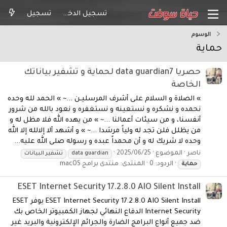
تسجيل الدخول
تسجيل
الوسوم
حماية
حصريا data guardian7 لحماية و تشفير بياناتك
الخاصة
» الصلاة و السلام على أشرف المرسليـن ...~ » الحمد لله وحده
نحمده و نشكره و نستعينه و نستغفره و نعود بالله من شرور
أنفسنا، و من سيئات أعمالنا ...~ » من يهده الله فلا مظل له و
من يظلل فلن تجد له ولياً مرشدا ...~ » و أشهد ألا إلالله إلا الله
وحده لا شريك له و أن محمداً عبده و رسوله صلى الله عليه...
ناصر
الموضوع
2025/06/25
data guardian
تشفير البيانات
الردود: 0
المنتدى:
منتدى برامج macOS
حماية
ESET Internet Security 17.2.8.0 AIO Silent Install
ESET Internet Security 17.2.8.0 AIO Silent Install يوفر ESET
Internet Security الدفاع النهائي لجهاز الكمبيوتر الخاص بك
ضد جميع أنواع البرامج الضارة والجرائم الإلكترونية والبريد غير