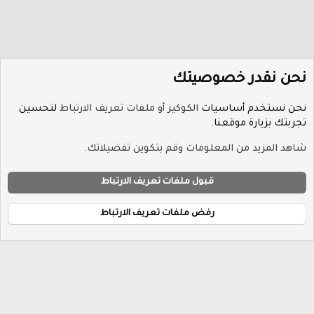
نحن نقدر خصوصيتك
نحن نستخدم أساسيات
الكوكيز أو ملفات تعريف الارتباط
لتحسين
تجربتك بزيارة موقعنا.
الوسوم
شاهد المزيد من المعلومات وقم بتكوين تفضيلاتك.
ملفات تعريف الارتباط
Hayat-Red
قبول ملفات تعريف الارتباط
إتصل بنا
الشروط والقوانين
سياسة الخصوصية
مساعدة
R
الرئيسية
S
رفض ملفات تعريف الارتباط
S
®
Community platform by XenForo
© 2010-2026 XenForo Ltd.