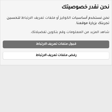
نحن نقدر خصوصيتك
نحن نستخدم أساسيات
الكوكيز أو ملفات تعريف الارتباط
لتحسين
تجربتك بزيارة موقعنا.
الوسوم
شاهد المزيد من المعلومات وقم بتكوين تفضيلاتك.
ملفات تعريف الارتباط
Hayat-Red
قبول ملفات تعريف الارتباط
إتصل بنا
الشروط والقوانين
سياسة الخصوصية
مساعدة
R
الرئيسية
S
رفض ملفات تعريف الارتباط
S
®
Community platform by XenForo
© 2010-2026 XenForo Ltd.