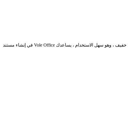
Vole Office Ultimate v5.33.21041 محرر word , excel Vole Office Ultimate v5.33.21041 Vole Office هو محرر Microsoft Word و Excel خفيف ، وهو سهل الاستخدام ، يساعدك Vole Office في إنشاء مستند