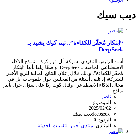
ديب سيك
“ابتكار مُحفّز للكفاءة”.. تيم كوك يشيد بـ
DeepSeek
أشاد الرئيس التنفيذي لشركة آبل، تيم كوك، بنماذج الذكاء
الاصطناعي الخاصة بـ DeepSeek، واصفًا إياها بأنها “ابتكار
مُحفّز للكفاءة”، وذلك خلال إعلان النتائج المالية للربع الأخير
للشركة، إذ تلقى أسئلة من المحللين حول طموحات آبل في
مجال الذكاء الاصطناعي. وقال كوك ردًا على سؤال حول تأثير
نماذج...
ناصر
الموضوع
2025/02/02
deepseek
ديب
سيك
الردود: 0
المنتدى:
منتدى أخبار التقنيات الحديثة