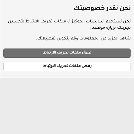
نحن نقدر خصوصيتك
نحن نستخدم أساسيات
الكوكيز أو ملفات تعريف الارتباط
لتحسين
تجربتك بزيارة موقعنا.
الوسوم
شاهد المزيد من المعلومات وقم بتكوين تفضيلاتك.
ملفات تعريف الارتباط
Hayat-Red
قبول ملفات تعريف الارتباط
إتصل بنا
الشروط والقوانين
سياسة الخصوصية
مساعدة
R
الرئيسية
S
رفض ملفات تعريف الارتباط
S
®
Community platform by XenForo
© 2010-2026 XenForo Ltd.