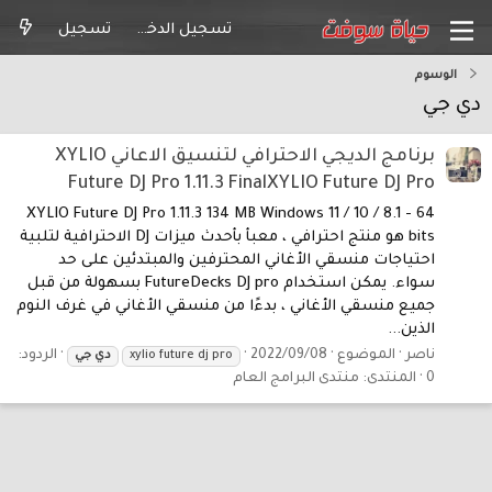
تسجيل الدخول
تسجيل
الوسوم
دي جي
برنامج الديجي الاحترافي لتنسيق الاعاني XYLIO
Future DJ Pro 1.11.3 FinalXYLIO Future DJ Pro
XYLIO Future DJ Pro 1.11.3 134 MB Windows 11 / 10 / 8.1 - 64
bits هو منتج احترافي ، معبأ بأحدث ميزات DJ الاحترافية لتلبية
احتياجات منسقي الأغاني المحترفين والمبتدئين على حد
سواء. يمكن استخدام FutureDecks DJ pro بسهولة من قبل
جميع منسقي الأغاني ، بدءًا من منسقي الأغاني في غرف النوم
الذين...
ناصر
الموضوع
2022/09/08
الردود:
xylio future dj pro
دي
جي
0
المنتدى:
منتدى البرامج العام