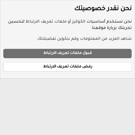
نحن نقدر خصوصيتك
نحن نستخدم أساسيات
الكوكيز أو ملفات تعريف الارتباط
لتحسين
تجربتك بزيارة موقعنا.
الوسوم
شاهد المزيد من المعلومات وقم بتكوين تفضيلاتك.
ملفات تعريف الارتباط
Hayat-Red
قبول ملفات تعريف الارتباط
إتصل بنا
الشروط والقوانين
سياسة الخصوصية
مساعدة
R
الرئيسية
S
رفض ملفات تعريف الارتباط
S
®
Community platform by XenForo
© 2010-2026 XenForo Ltd.