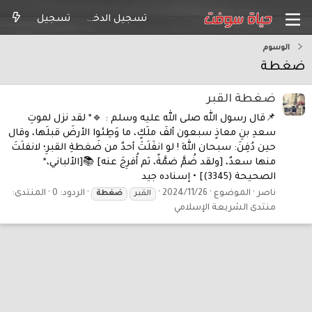
تسجيل الدخول
تسجيل
الوسوم
ضغطة
ضغطة القبر
📌قال رسول الله صلى الله عليه وسلم : 🔹* لقد نزل لموتِ
سعدِ بنِ معاذٍ سبعون ألفَ ملَكٍ، ما وَطِئوا الأرضَ قبلَها، وقال
حين دُفِنَ: سبحان اللهِ ! لو انفَلَتَ أحدٌ من ضَغطةِ القبرِ؛ لانفلَتَ
منها سعدٌ، [ولقد ضُمَّ ضمَّةً، ثم أُفرِجَ عنه] 📚[الألباني،*
الصحيحة (3345)] • إسناده جيد
ناصر
الموضوع
2024/11/26
الردود: 0
المنتدى:
القبر
ضغطة
منتدى الشريعة الإسلامي