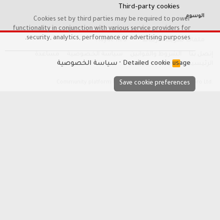
Third-party cookies
الوسوم
Cookies set by third parties may be required to power
functionality in conjunction with various service providers for
security, analytics, performance or advertising purposes.
Hayat-Red
ملفات تعريف الارتباط
مساعدة
سياسة الخصوصية
الشروط والقوانين
إتصل بنا
سياسة الخصوصية
Detailed cookie usage
R
الرئيسية
S
S
®
Community platform by XenForo
© 2010-2026 XenForo Ltd.
Save cookie preferences